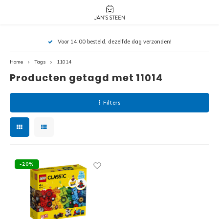
Hoofdmenu / nieuw!
Hoofdmenu 
Hoofdmenu 
Voor 14:00 besteld, dezelfde dag verzonden!
botanicals 
botanicals 
Nieuw!
avatar / i
avat
friends / h
Home
Tags
11014
Producten getagd met 11014
Architecture
Peppa
Harry
Filters
Pokemon
Harry
Editions
Loone
Batman
-20%
Vidiyo
City
Marve
Classic