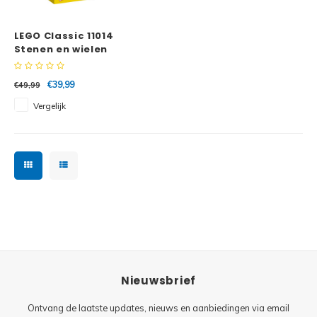
Minifi
Botanicals
LEGO Classic 11014
Minifi
Gabby's Dollhouse
Stenen en wielen
Minifi
Animal Crossing
€39,99
€49,99
Vergelijk
Minifi
DREAMZzz
Minifi
Sonic the Hedgehog
Minifi
Avatar
Minifi
ICONS™
Minifi
Creator 3 in 1
Nieuwsbrief
Minifi
Creator Expert
Ontvang de laatste updates, nieuws en aanbiedingen via email
Minifi