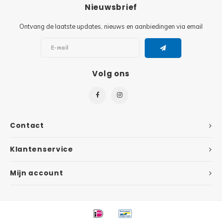
Minifi
Nieuwsbrief
Botanicals
Ontvang de laatste updates, nieuws en aanbiedingen via email
Minifi
Gabby's Dollhouse
Minifi
Animal Crossing
Volg ons
Minifi
DREAMZzz
Minifi
Sonic the Hedgehog
Contact
Minifi
Avatar
Klantenservice
Minifi
ICONS™
Mijn account
Minifi
Creator 3 in 1
Minifi
Creator Expert
Minifi