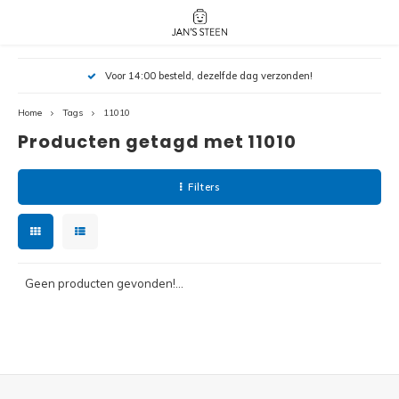
Hoofdmenu / nieuw!
Hoofdmenu 
Hoofdmenu 
Voor 14:00 besteld, dezelfde dag verzonden!
botanicals 
botanicals 
Nieuw!
avatar / i
avat
friends / h
Home
Tags
11010
Producten getagd met 11010
Architecture
Peppa
Harry
Filters
Pokemon
Harry
Editions
Loone
Batman
Geen producten gevonden!...
Vidiyo
City
Marve
Classic