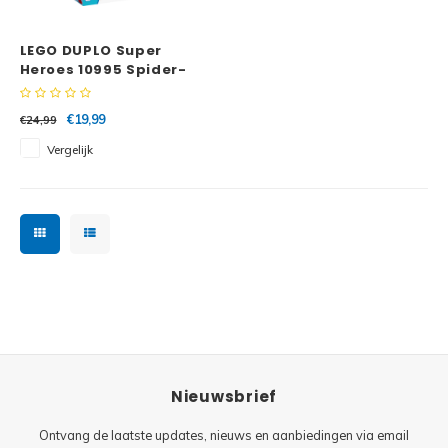
Minifi
Botanicals
LEGO DUPLO Super
Minifi
Gabby's Dollhouse
Heroes 10995 Spider-
Mans huisje
Minifi
Animal Crossing
€19,99
€24,99
Vergelijk
Minifi
DREAMZzz
Minifi
Sonic the Hedgehog
Minifi
Avatar
Minifi
ICONS™
Minifi
Creator 3 in 1
Nieuwsbrief
Minifi
Creator Expert
Ontvang de laatste updates, nieuws en aanbiedingen via email
Minifi