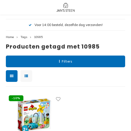
Hoofdmenu / nieuw!
Hoofdmenu 
Hoofdmenu 
Voor 14:00 besteld, dezelfde dag verzonden!
Oo
botanicals 
botanicals 
Nieuw!
avatar / i
avat
friends / h
Home
Tags
10985
Producten getagd met 10985
Architecture
Peppa
Harry
Filters
Pokemon
Harry
Editions
Loone
Batman
-10%
Vidiyo
City
Marve
Classic