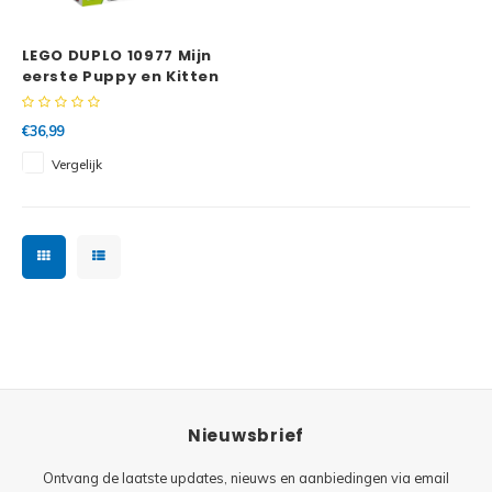
Minifi
Botanicals
LEGO DUPLO 10977 Mijn
Minifi
Gabby's Dollhouse
eerste Puppy en Kitten
met geluid
Minifi
Animal Crossing
€36,99
Vergelijk
Minifi
DREAMZzz
Minifi
Sonic the Hedgehog
Minifi
Avatar
Minifi
ICONS™
Minifi
Creator 3 in 1
Nieuwsbrief
Minifi
Creator Expert
Ontvang de laatste updates, nieuws en aanbiedingen via email
Minifi