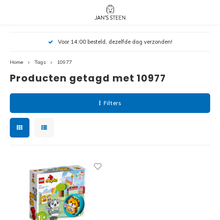
Hoofdmenu / nieuw!
Hoofdmenu 
Hoofdmenu 
Voor 14:00 besteld, dezelfde dag verzonden!
botanicals 
botanicals 
Nieuw!
avatar / i
avat
friends / h
Home
Tags
10977
Producten getagd met 10977
Architecture
Peppa
Harry
Filters
Pokemon
Harry
Editions
Loone
Batman
Vidiyo
City
Marve
Classic