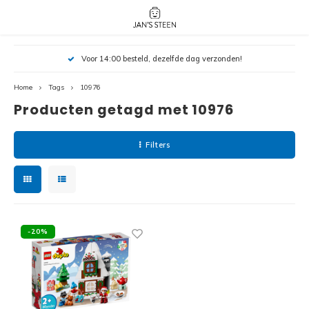
Hoofdmenu / nieuw!
Hoofdmenu 
Hoofdmenu 
Voor 14:00 besteld, dezelfde dag verzonden!
botanicals 
botanicals 
Nieuw!
avatar / i
avat
friends / h
Home
Tags
10976
Producten getagd met 10976
Architecture
Peppa
Harry
Filters
Pokemon
Harry
Editions
Loone
Batman
-20%
Vidiyo
City
Marve
Classic