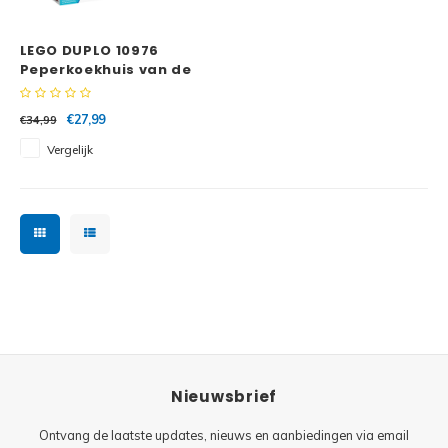
Minifi
Botanicals
LEGO DUPLO 10976
Minifi
Gabby's Dollhouse
Peperkoekhuis van de
Kerstman
Minifi
Animal Crossing
€27,99
€34,99
Vergelijk
Minifi
DREAMZzz
Minifi
Sonic the Hedgehog
Minifi
Avatar
Minifi
ICONS™
Minifi
Creator 3 in 1
Nieuwsbrief
Minifi
Creator Expert
Ontvang de laatste updates, nieuws en aanbiedingen via email
Minifi