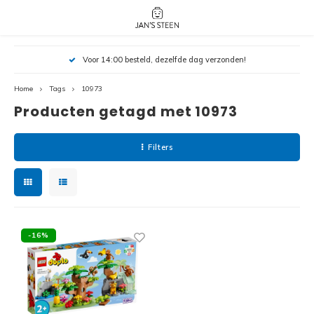
Hoofdmenu / nieuw!
Hoofdmenu 
Hoofdmenu 
Voor 14:00 besteld, dezelfde dag verzonden!
botanicals 
botanicals 
Nieuw!
avatar / i
avat
friends / h
Home
Tags
10973
Producten getagd met 10973
Architecture
Peppa
Harry
Filters
Pokemon
Harry
Editions
Loone
Batman
-16%
Vidiyo
City
Marve
Classic