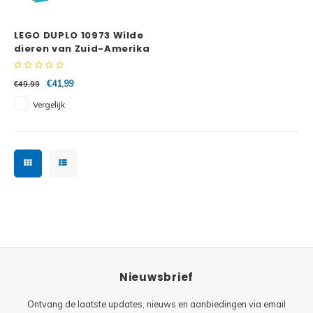
Minifi
Botanicals
LEGO DUPLO 10973 Wilde
Minifi
Gabby's Dollhouse
dieren van Zuid-Amerika
Minifi
Animal Crossing
€41,99
€49,99
Vergelijk
Minifi
DREAMZzz
Minifi
Sonic the Hedgehog
Minifi
Avatar
Minifi
ICONS™
Minifi
Creator 3 in 1
Nieuwsbrief
Minifi
Creator Expert
Ontvang de laatste updates, nieuws en aanbiedingen via email
Minifi