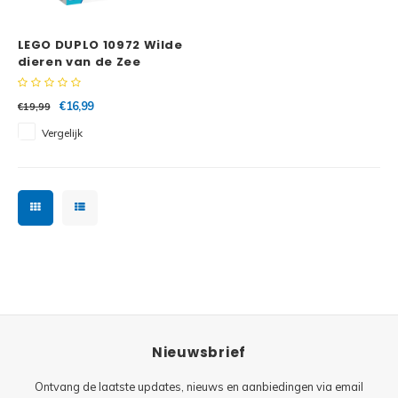
Minifi
Botanicals
LEGO DUPLO 10972 Wilde
Minifi
Gabby's Dollhouse
dieren van de Zee
Minifi
Animal Crossing
€16,99
€19,99
Vergelijk
Minifi
DREAMZzz
Minifi
Sonic the Hedgehog
Minifi
Avatar
Minifi
ICONS™
Minifi
Creator 3 in 1
Nieuwsbrief
Minifi
Creator Expert
Ontvang de laatste updates, nieuws en aanbiedingen via email
Minifi