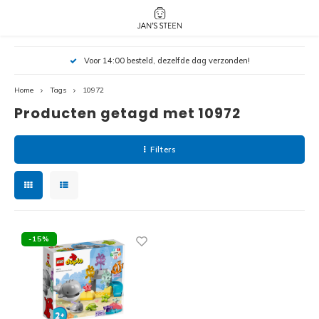
Hoofdmenu / nieuw!
Hoofdmenu 
Hoofdmenu 
Voor 14:00 besteld, dezelfde dag verzonden!
botanicals 
botanicals 
Nieuw!
avatar / i
avat
friends / h
Home
Tags
10972
Producten getagd met 10972
Architecture
Peppa
Harry
Filters
Pokemon
Harry
Editions
Loone
Batman
-15%
Vidiyo
City
Marve
Classic