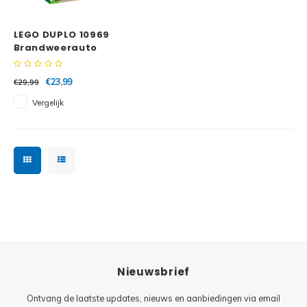
Minifi
Botanicals
LEGO DUPLO 10969
Minifi
Gabby's Dollhouse
Brandweerauto
Minifi
Animal Crossing
€23,99
€29,99
Vergelijk
Minifi
DREAMZzz
Minifi
Sonic the Hedgehog
Minifi
Avatar
Minifi
ICONS™
Minifi
Creator 3 in 1
Nieuwsbrief
Minifi
Creator Expert
Ontvang de laatste updates, nieuws en aanbiedingen via email
Minifi