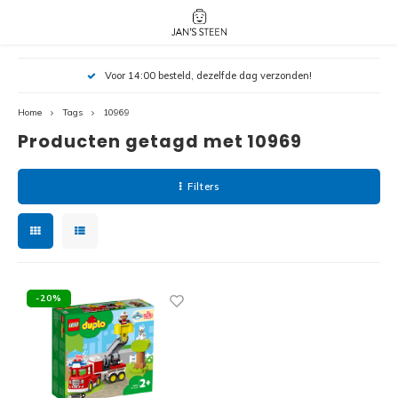
Hoofdmenu / nieuw!
Hoofdmenu 
Hoofdmenu 
Voor 14:00 besteld, dezelfde dag verzonden!
botanicals 
botanicals 
Nieuw!
avatar / i
avat
friends / h
Home
Tags
10969
Producten getagd met 10969
Architecture
Peppa
Harry
Filters
Pokemon
Harry
Editions
Loone
Batman
-20%
Vidiyo
City
Marve
Classic