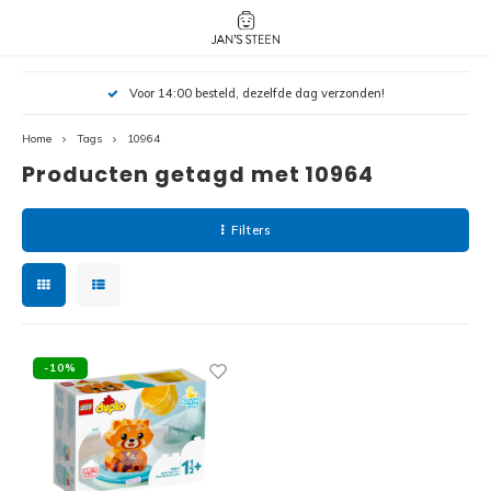
Hoofdmenu / nieuw!
Hoofdmenu 
Hoofdmenu 
Voor 14:00 besteld, dezelfde dag verzonden!
botanicals 
botanicals 
Nieuw!
avatar / i
avat
friends / h
Home
Tags
10964
Producten getagd met 10964
Architecture
Peppa
Harry
Filters
Pokemon
Harry
Editions
Loone
Batman
-10%
Vidiyo
City
Marve
Classic