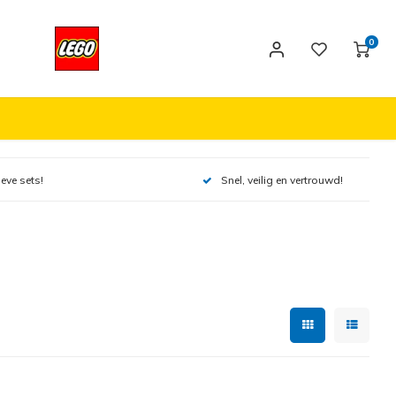
0
ieve sets!
Snel, veilig en vertrouwd!