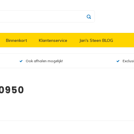
Binnenkort
Klantenservice
Jan's Steen BLOG
Ook afhalen mogelijk!
Exclus
10950