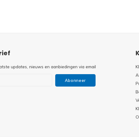
ief
atste updates, nieuws en aanbiedingen via email
K
A
Abonneer
P
B
V
s
K
O