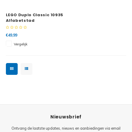
Minifi
Botanicals
LEGO Duplo Classic 10935
Minifi
Gabby's Dollhouse
Alfabetstad
Minifi
Animal Crossing
€49,99
Vergelijk
Minifi
DREAMZzz
Minifi
Sonic the Hedgehog
Minifi
Avatar
Minifi
ICONS™
Minifi
Creator 3 in 1
Nieuwsbrief
Minifi
Creator Expert
Ontvang de laatste updates, nieuws en aanbiedingen via email
Minifi