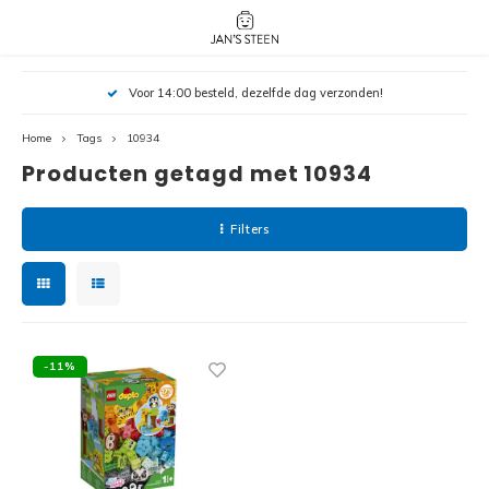
Hoofdmenu / nieuw!
Hoofdmenu 
Hoofdmenu 
Voor 14:00 besteld, dezelfde dag verzonden!
botanicals 
botanicals 
Nieuw!
avatar / i
avat
friends / h
Home
Tags
10934
Producten getagd met 10934
Architecture
Peppa
Harry
Filters
Pokemon
Harry
Editions
Loone
Batman
-11%
Vidiyo
City
Marve
Classic