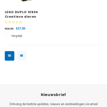
Minifi
Botanicals
LEGO DUPLO 10934
Minifi
Gabby's Dollhouse
Creatieve dieren
Minifi
Animal Crossing
€57,99
€64,99
Vergelijk
Minifi
DREAMZzz
Minifi
Sonic the Hedgehog
Minifi
Avatar
Minifi
ICONS™
Minifi
Creator 3 in 1
Nieuwsbrief
Minifi
Creator Expert
Ontvang de laatste updates, nieuws en aanbiedingen via email
Minifi