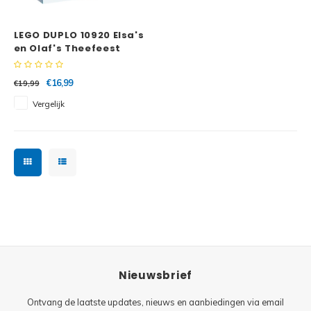
Minifi
Botanicals
LEGO DUPLO 10920 Elsa's
Minifi
Gabby's Dollhouse
en Olaf's Theefeest
Minifi
Animal Crossing
€16,99
€19,99
Vergelijk
Minifi
DREAMZzz
Minifi
Sonic the Hedgehog
Minifi
Avatar
Minifi
ICONS™
Minifi
Creator 3 in 1
Nieuwsbrief
Minifi
Creator Expert
Ontvang de laatste updates, nieuws en aanbiedingen via email
Minifi