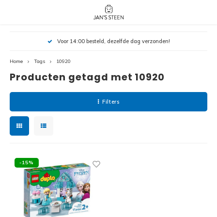
Hoofdmenu / nieuw!
Hoofdmenu 
Hoofdmenu 
Voor 14:00 besteld, dezelfde dag verzonden!
botanicals 
botanicals 
Nieuw!
avatar / i
avat
friends / h
Home
Tags
10920
Producten getagd met 10920
Architecture
Peppa
Harry
Filters
Pokemon
Harry
Editions
Loone
Batman
-15%
Vidiyo
City
Marve
Classic