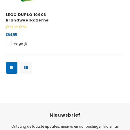
Minifi
Botanicals
LEGO DUPLO 10903
Minifi
Gabby's Dollhouse
Brandweerkazerne
Minifi
Animal Crossing
€54,99
Vergelijk
Minifi
DREAMZzz
Minifi
Sonic the Hedgehog
Minifi
Avatar
Minifi
ICONS™
Minifi
Creator 3 in 1
Nieuwsbrief
Minifi
Creator Expert
Ontvang de laatste updates, nieuws en aanbiedingen via email
Minifi