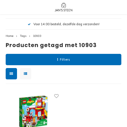
Hoofdmenu / nieuw!
Hoofdmenu 
Hoofdmenu 
Voor 14:00 besteld, dezelfde dag verzonden!
botanicals 
botanicals 
Nieuw!
avatar / i
avat
friends / h
Home
Tags
10903
Producten getagd met 10903
Architecture
Peppa
Harry
Filters
Pokemon
Harry
Editions
Loone
Batman
Vidiyo
City
Marve
Classic