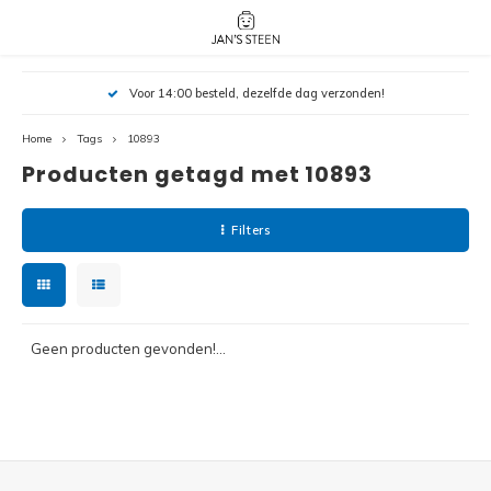
Hoofdmenu / nieuw!
Hoofdmenu 
Hoofdmenu 
Voor 14:00 besteld, dezelfde dag verzonden!
botanicals 
botanicals 
Nieuw!
avatar / i
avat
friends / h
Home
Tags
10893
Producten getagd met 10893
Architecture
Peppa
Harry
Filters
Pokemon
Harry
Editions
Loone
Batman
Geen producten gevonden!...
Vidiyo
City
Marve
Classic