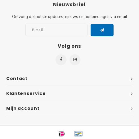
Minifi
Nieuwsbrief
Botanicals
Ontvang de laatste updates, nieuws en aanbiedingen via email
Minifi
Gabby's Dollhouse
Minifi
Animal Crossing
Volg ons
Minifi
DREAMZzz
Minifi
Sonic the Hedgehog
Contact
Minifi
Avatar
Klantenservice
Minifi
ICONS™
Mijn account
Minifi
Creator 3 in 1
Minifi
Creator Expert
Minifi