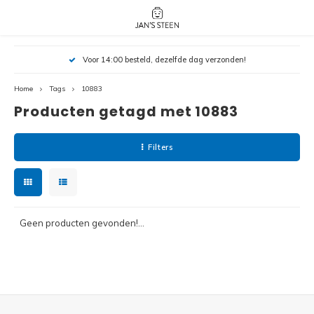
Hoofdmenu / nieuw!
Hoofdmenu 
Hoofdmenu 
Voor 14:00 besteld, dezelfde dag verzonden!
botanicals 
botanicals 
Nieuw!
avatar / i
avat
friends / h
Home
Tags
10883
Producten getagd met 10883
Architecture
Peppa
Harry
Filters
Pokemon
Harry
Editions
Loone
Batman
Geen producten gevonden!...
Vidiyo
City
Marve
Classic