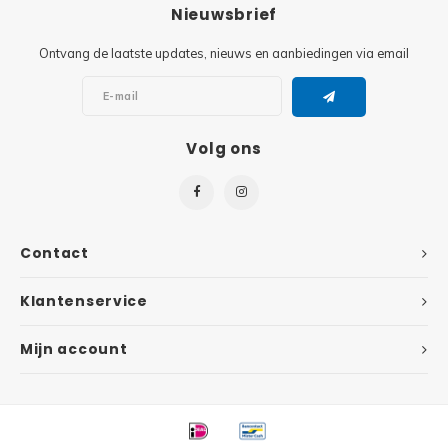
Minifi
Nieuwsbrief
Botanicals
Ontvang de laatste updates, nieuws en aanbiedingen via email
Minifi
Gabby's Dollhouse
Minifi
Animal Crossing
Volg ons
Minifi
DREAMZzz
Minifi
Sonic the Hedgehog
Contact
Minifi
Avatar
Klantenservice
Minifi
ICONS™
Mijn account
Minifi
Creator 3 in 1
Minifi
Creator Expert
Minifi