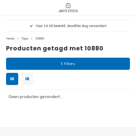
Hoofdmenu / nieuw!
Hoofdmenu 
Hoofdmenu 
Voor 14:00 besteld, dezelfde dag verzonden!
botanicals 
botanicals 
Nieuw!
avatar / i
avat
friends / h
Home
Tags
10880
Producten getagd met 10880
Architecture
Peppa
Harry
Filters
Pokemon
Harry
Editions
Loone
Batman
Geen producten gevonden!...
Vidiyo
City
Marve
Classic