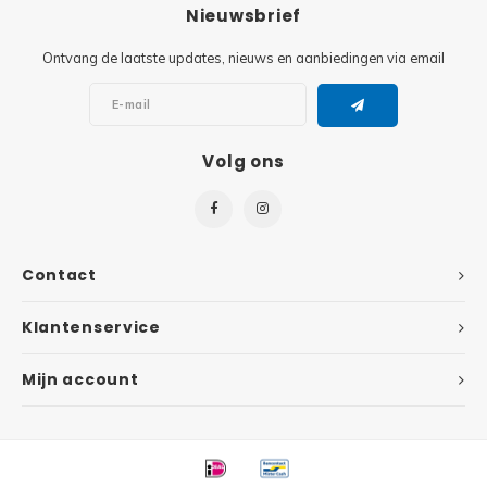
Minifi
Nieuwsbrief
Botanicals
Ontvang de laatste updates, nieuws en aanbiedingen via email
Minifi
Gabby's Dollhouse
Minifi
Animal Crossing
Volg ons
Minifi
DREAMZzz
Minifi
Sonic the Hedgehog
Contact
Minifi
Avatar
Klantenservice
Minifi
ICONS™
Mijn account
Minifi
Creator 3 in 1
Minifi
Creator Expert
Minifi