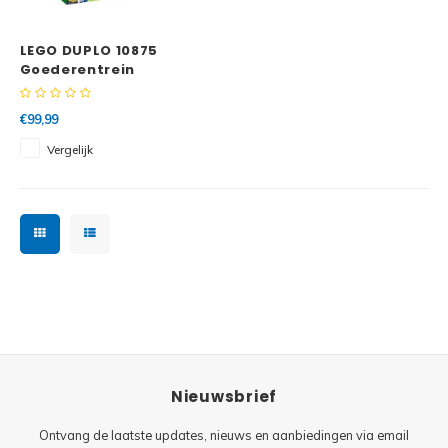
Minifi
Botanicals
LEGO DUPLO 10875
Minifi
Gabby's Dollhouse
Goederentrein
Minifi
Animal Crossing
€99,99
Vergelijk
Minifi
DREAMZzz
Minifi
Sonic the Hedgehog
Minifi
Avatar
Minifi
ICONS™
Minifi
Creator 3 in 1
Nieuwsbrief
Minifi
Creator Expert
Ontvang de laatste updates, nieuws en aanbiedingen via email
Minifi