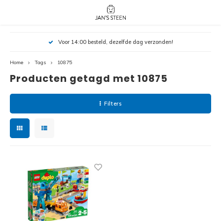
Hoofdmenu / nieuw!
Hoofdmenu 
Hoofdmenu 
Voor 14:00 besteld, dezelfde dag verzonden!
botanicals 
botanicals 
Nieuw!
avatar / i
avat
friends / h
Home
Tags
10875
Producten getagd met 10875
Architecture
Peppa
Harry
Filters
Pokemon
Harry
Editions
Loone
Batman
Vidiyo
City
Marve
Classic