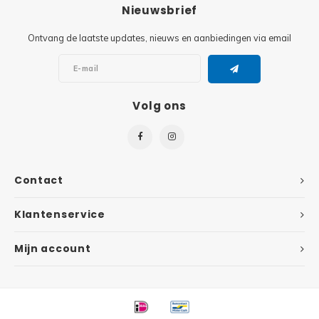
Minifi
Nieuwsbrief
Botanicals
Ontvang de laatste updates, nieuws en aanbiedingen via email
Minifi
Gabby's Dollhouse
Minifi
Animal Crossing
Volg ons
Minifi
DREAMZzz
Minifi
Sonic the Hedgehog
Contact
Minifi
Avatar
Klantenservice
Minifi
ICONS™
Mijn account
Minifi
Creator 3 in 1
Minifi
Creator Expert
Minifi