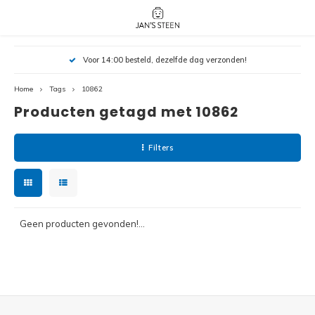
Hoofdmenu / nieuw!
Hoofdmenu 
Hoofdmenu 
Voor 14:00 besteld, dezelfde dag verzonden!
botanicals 
botanicals 
Nieuw!
avatar / i
avat
friends / h
Home
Tags
10862
Producten getagd met 10862
Architecture
Peppa
Harry
Filters
Pokemon
Harry
Editions
Loone
Batman
Geen producten gevonden!...
Vidiyo
City
Marve
Classic