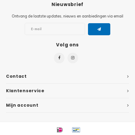
Minifi
Nieuwsbrief
Botanicals
Ontvang de laatste updates, nieuws en aanbiedingen via email
Minifi
Gabby's Dollhouse
Minifi
Animal Crossing
Volg ons
Minifi
DREAMZzz
Minifi
Sonic the Hedgehog
Contact
Minifi
Avatar
Klantenservice
Minifi
ICONS™
Mijn account
Minifi
Creator 3 in 1
Minifi
Creator Expert
Minifi