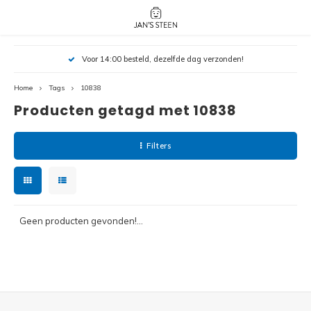
Hoofdmenu / nieuw!
Hoofdmenu 
Hoofdmenu 
Voor 14:00 besteld, dezelfde dag verzonden!
botanicals 
botanicals 
Nieuw!
avatar / i
avat
friends / h
Home
Tags
10838
Producten getagd met 10838
Architecture
Peppa
Harry
Filters
Pokemon
Harry
Editions
Loone
Batman
Geen producten gevonden!...
Vidiyo
City
Marve
Classic