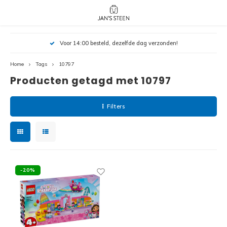
Hoofdmenu / nieuw!
Hoofdmenu 
Hoofdmenu 
Voor 14:00 besteld, dezelfde dag verzonden!
botanicals 
botanicals 
Nieuw!
avatar / i
avat
friends / h
Home
Tags
10797
Producten getagd met 10797
Architecture
Peppa
Harry
Filters
Pokemon
Harry
Editions
Loone
Batman
-20%
Vidiyo
City
Marve
Classic