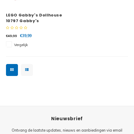
Minifi
Botanicals
LEGO Gabby's Dollhouse
Minifi
Gabby's Dollhouse
10797 Gabby's
feestkamer
Minifi
Animal Crossing
€39,99
€49,99
Vergelijk
Minifi
DREAMZzz
Minifi
Sonic the Hedgehog
Minifi
Avatar
Minifi
ICONS™
Minifi
Creator 3 in 1
Nieuwsbrief
Minifi
Creator Expert
Ontvang de laatste updates, nieuws en aanbiedingen via email
Minifi