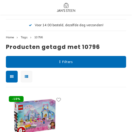
Hoofdmenu / nieuw!
Hoofdmenu 
Hoofdmenu 
Voor 14:00 besteld, dezelfde dag verzonden!
botanicals 
botanicals 
Nieuw!
avatar / i
avat
friends / h
Home
Tags
10796
Producten getagd met 10796
Architecture
Peppa
Harry
Filters
Pokemon
Harry
Editions
Loone
Batman
-18%
Vidiyo
City
Marve
Classic