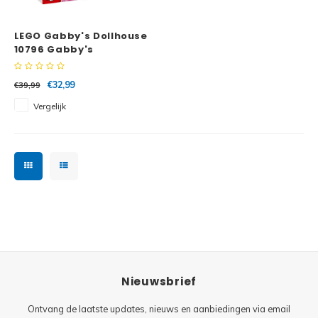
Minifi
Botanicals
LEGO Gabby's Dollhouse
Minifi
Gabby's Dollhouse
10796 Gabby's
kittendagverblijf
Minifi
Animal Crossing
€32,99
€39,99
Vergelijk
Minifi
DREAMZzz
Minifi
Sonic the Hedgehog
Minifi
Avatar
Minifi
ICONS™
Minifi
Creator 3 in 1
Nieuwsbrief
Minifi
Creator Expert
Ontvang de laatste updates, nieuws en aanbiedingen via email
Minifi