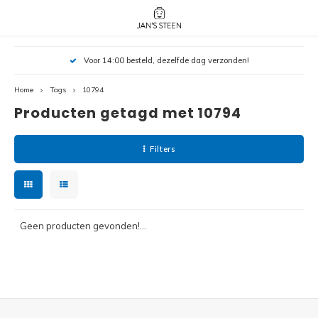
Hoofdmenu / nieuw!
Hoofdmenu 
Hoofdmenu 
Voor 14:00 besteld, dezelfde dag verzonden!
botanicals 
botanicals 
Nieuw!
avatar / i
avat
friends / h
Home
Tags
10794
Producten getagd met 10794
Architecture
Peppa
Harry
Filters
Pokemon
Harry
Editions
Loone
Batman
Geen producten gevonden!...
Vidiyo
City
Marve
Classic