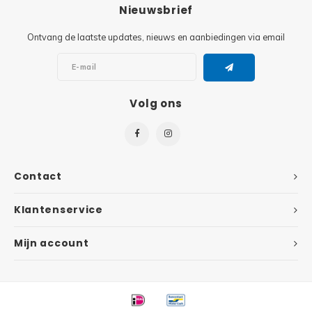
Minifi
Nieuwsbrief
Botanicals
Ontvang de laatste updates, nieuws en aanbiedingen via email
Minifi
Gabby's Dollhouse
Minifi
Animal Crossing
Volg ons
Minifi
DREAMZzz
Minifi
Sonic the Hedgehog
Contact
Minifi
Avatar
Klantenservice
Minifi
ICONS™
Mijn account
Minifi
Creator 3 in 1
Minifi
Creator Expert
Minifi