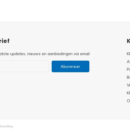
ief
atste updates, nieuws en aanbiedingen via email
K
A
Abonneer
P
B
V
s
K
O
monkey