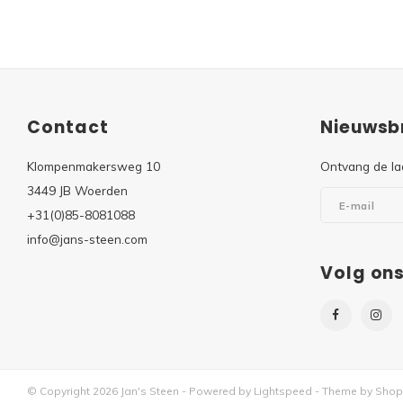
Contact
Nieuwsbr
Klompenmakersweg 10
Ontvang de la
3449 JB Woerden
+31(0)85-8081088
info@jans-steen.com
Volg on
© Copyright 2026 Jan's Steen - Powered by
Lightspeed
- Theme by
Shop