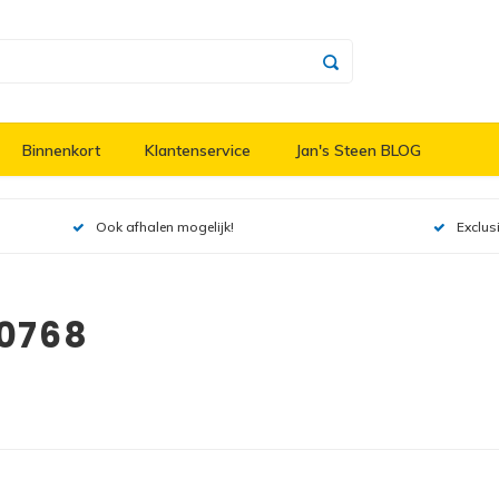
Binnenkort
Klantenservice
Jan's Steen BLOG
Ook afhalen mogelijk!
Exclus
10768