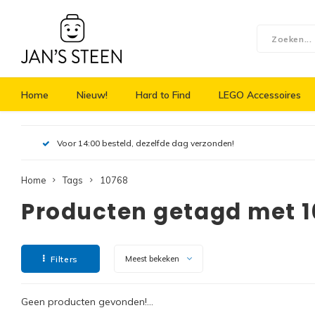
Home
Nieuw!
Hard to Find
LEGO Accessoires
Voor 14:00 besteld, dezelfde dag verzonden!
Home
Tags
10768
Producten getagd met 
Filters
Meest bekeken
Geen producten gevonden!...