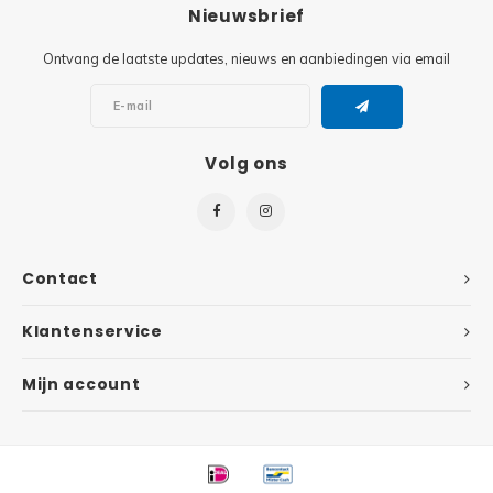
Minifi
Nieuwsbrief
Botanicals
Ontvang de laatste updates, nieuws en aanbiedingen via email
Minifi
Gabby's Dollhouse
Minifi
Animal Crossing
Volg ons
Minifi
DREAMZzz
Minifi
Sonic the Hedgehog
Contact
Minifi
Avatar
Klantenservice
Minifi
ICONS™
Mijn account
Minifi
Creator 3 in 1
Minifi
Creator Expert
Minifi