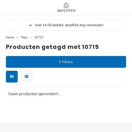
Hoofdmenu / nieuw!
Hoofdmenu 
Hoofdmenu 
Voor 14:00 besteld, dezelfde dag verzonden!
botanicals 
botanicals 
Nieuw!
avatar / i
avat
friends / h
Home
Tags
10715
Producten getagd met 10715
Architecture
Peppa
Harry
Filters
Pokemon
Harry
Editions
Loone
Batman
Geen producten gevonden!...
Vidiyo
City
Marve
Classic