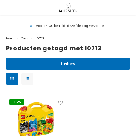
Hoofdmenu / nieuw!
Hoofdmenu 
Hoofdmenu 
Voor 14:00 besteld, dezelfde dag verzonden!
botanicals 
botanicals 
Nieuw!
avatar / i
avat
friends / h
Home
Tags
10713
Producten getagd met 10713
Architecture
Peppa
Harry
Filters
Pokemon
Harry
Editions
Loone
Batman
-15%
Vidiyo
City
Marve
Classic