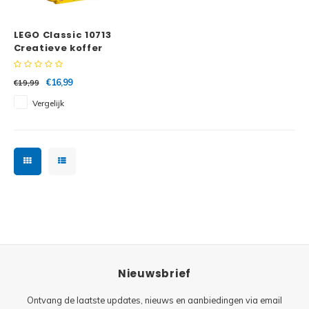
Minifi
Botanicals
LEGO Classic 10713
Minifi
Gabby's Dollhouse
Creatieve koffer
Minifi
Animal Crossing
€16,99
€19,99
Vergelijk
Minifi
DREAMZzz
Minifi
Sonic the Hedgehog
Minifi
Avatar
Minifi
ICONS™
Minifi
Creator 3 in 1
Nieuwsbrief
Minifi
Creator Expert
Ontvang de laatste updates, nieuws en aanbiedingen via email
Minifi