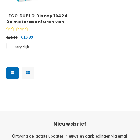
Minifi
Botanicals
LEGO DUPLO Disney 10424
Minifi
Gabby's Dollhouse
De motoravonturen van
Spin
Minifi
Animal Crossing
€16,99
€19,99
Vergelijk
Minifi
DREAMZzz
Minifi
Sonic the Hedgehog
Minifi
Avatar
Minifi
ICONS™
Minifi
Creator 3 in 1
Nieuwsbrief
Minifi
Creator Expert
Ontvang de laatste updates, nieuws en aanbiedingen via email
Minifi