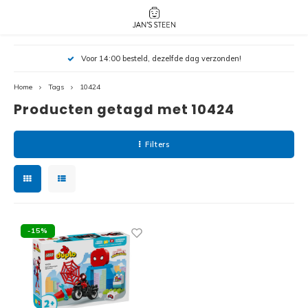
Hoofdmenu / nieuw!
Hoofdmenu 
Hoofdmenu 
Voor 14:00 besteld, dezelfde dag verzonden!
botanicals 
botanicals 
Nieuw!
avatar / i
avat
friends / h
Home
Tags
10424
Producten getagd met 10424
Architecture
Peppa
Harry
Filters
Pokemon
Harry
Editions
Loone
Batman
-15%
Vidiyo
City
Marve
Classic