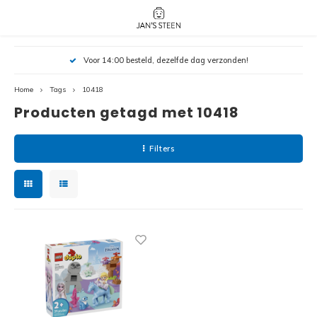
Hoofdmenu / nieuw!
Hoofdmenu 
Hoofdmenu 
Voor 14:00 besteld, dezelfde dag verzonden!
botanicals 
botanicals 
Nieuw!
avatar / i
avat
friends / h
Home
Tags
10418
Producten getagd met 10418
Architecture
Peppa
Harry
Filters
Pokemon
Harry
Editions
Loone
Batman
Vidiyo
City
Marve
Classic