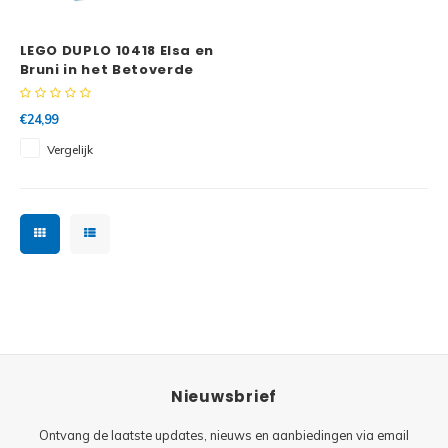
Minifi
Botanicals
LEGO DUPLO 10418 Elsa en
Minifi
Gabby's Dollhouse
Bruni in het Betoverde
Bos
Minifi
Animal Crossing
€24,99
Vergelijk
Minifi
DREAMZzz
Minifi
Sonic the Hedgehog
Minifi
Avatar
Minifi
ICONS™
Minifi
Creator 3 in 1
Nieuwsbrief
Minifi
Creator Expert
Ontvang de laatste updates, nieuws en aanbiedingen via email
Minifi