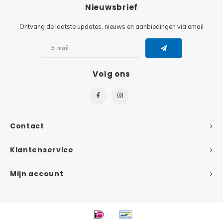
Minifi
Nieuwsbrief
Botanicals
Ontvang de laatste updates, nieuws en aanbiedingen via email
Minifi
Gabby's Dollhouse
Minifi
Animal Crossing
Volg ons
Minifi
DREAMZzz
Minifi
Sonic the Hedgehog
Contact
Minifi
Avatar
Klantenservice
Minifi
ICONS™
Mijn account
Minifi
Creator 3 in 1
Minifi
Creator Expert
Minifi