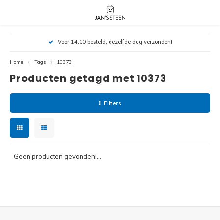
Hoofdmenu / nieuw!
Hoofdmenu 
Hoofdmenu 
Voor 14:00 besteld, dezelfde dag verzonden!
botanicals 
botanicals 
Nieuw!
avatar / i
avat
friends / h
Home
Tags
10373
Producten getagd met 10373
Architecture
Peppa
Harry
Filters
Pokemon
Harry
Editions
Loone
Batman
Geen producten gevonden!...
Vidiyo
City
Marve
Classic