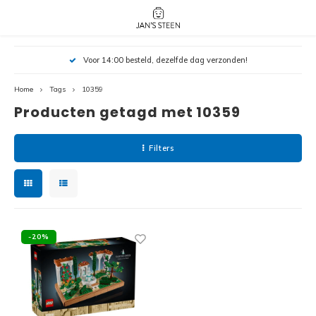
Hoofdmenu / nieuw!
Hoofdmenu 
Hoofdmenu 
Voor 14:00 besteld, dezelfde dag verzonden!
botanicals 
botanicals 
Nieuw!
avatar / i
avat
friends / h
Home
Tags
10359
Producten getagd met 10359
Architecture
Peppa
Harry
Filters
Pokemon
Harry
Editions
Loone
Batman
-20%
Vidiyo
City
Marve
Classic