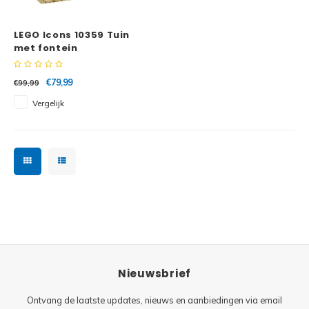
Minifi
Botanicals
LEGO Icons 10359 Tuin
Minifi
Gabby's Dollhouse
met fontein
Minifi
Animal Crossing
€79,99
€99,99
Vergelijk
Minifi
DREAMZzz
Minifi
Sonic the Hedgehog
Minifi
Avatar
Minifi
ICONS™
Minifi
Creator 3 in 1
Nieuwsbrief
Minifi
Creator Expert
Ontvang de laatste updates, nieuws en aanbiedingen via email
Minifi