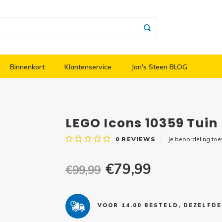
Binnenkort
Klantenservice
Jan's Steen BLOG
LEGO Icons 10359 Tuin
0
REVIEWS
Je beoordeling to
€79,99
€99,99
VOOR 14.00 BESTELD, DEZELFD