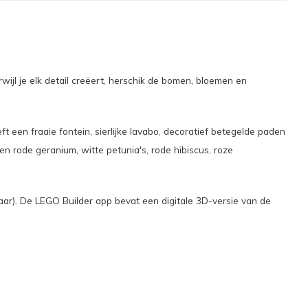
jl je elk detail creëert, herschik de bomen, bloemen en
t een fraaie fontein, sierlijke lavabo, decoratief betegelde paden
n rode geranium, witte petunia's, rode hibiscus, roze
ar). De LEGO Builder app bevat een digitale 3D-versie van de