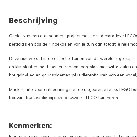
Beschrijving
Geniet van een ontspannend project met deze decoratieve LEGO® I
pergola's en pas de 4 hoekdelen van je tuin aan totdat je helema
Deze nieuwe set in de collectie Tuinen van de wereld is geïnspire
en klimplanten met bloemen rondom pergola's met witte zuilen en 
bougainvillea en goudsbloemen, plus dierenfiguren van een vogel,
Maak ruimte voor ontspanning met de uitgebreide reeks LEGO bouw
bouwinstructies die bij deze bouwbare LEGO tuin horen.
Kenmerken:
Elegante tuinbouwset voor volwassenen – neem wat tijd voor je