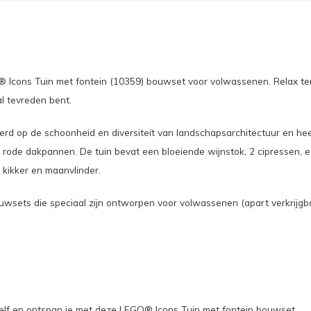
cons Tuin met fontein (10359) bouwset voor volwassenen. Relax terwi
al tevreden bent.
erd op de schoonheid en diversiteit van landschapsarchitectuur en heef
rode dakpannen. De tuin bevat een bloeiende wijnstok, 2 cipressen, ee
 kikker en maanvlinder.
sets die speciaal zijn ontworpen voor volwassenen (apart verkrijgba
zelf en ontspan je met deze LEGO® Icons Tuin met fontein bouwset