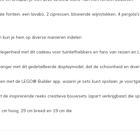
ie fontein, een lavabo, 2 cipressen, bloeiende wijnstokken, 4 pergola'
n kun je hem op diverse manieren indelen
elegenheid met dit cadeau voor tuinliefhebbers en fans van reizen en 
vanger met dit gedetailleerde displaymodel, dat de schoonheid en dive
ren met de LEGO® Builder app, waarin je sets kunt opslaan, je voortga
de inspirerende reeks creatieve bouwsets (apart verkrijgbaar) die s
5 cm hoog, 29 cm breed en 19 cm die