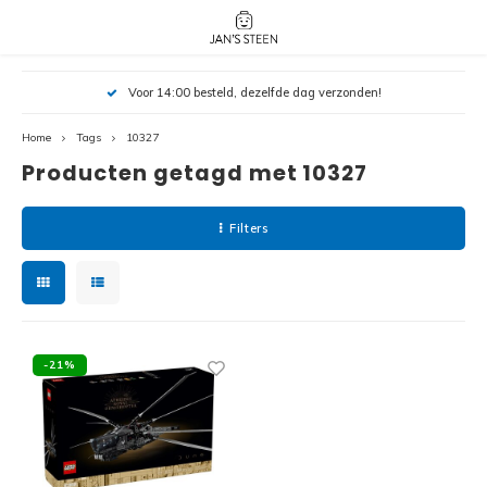
Hoofdmenu / nieuw!
Hoofdmenu 
Hoofdmenu 
Voor 14:00 besteld, dezelfde dag verzonden!
botanicals 
botanicals 
Nieuw!
avatar / i
avat
friends / h
Home
Tags
10327
Producten getagd met 10327
Architecture
Peppa
Harry
Filters
Pokemon
Harry
Editions
Loone
Batman
-21%
Vidiyo
City
Marve
Classic