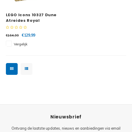
Minifi
Botanicals
LEGO Icons 10327 Dune
Minifi
Gabby's Dollhouse
Atreides Royal
Ornithopter
Minifi
Animal Crossing
€129,99
€164,99
Vergelijk
Minifi
DREAMZzz
Minifi
Sonic the Hedgehog
Minifi
Avatar
Minifi
ICONS™
Minifi
Creator 3 in 1
Nieuwsbrief
Minifi
Creator Expert
Ontvang de laatste updates, nieuws en aanbiedingen via email
Minifi