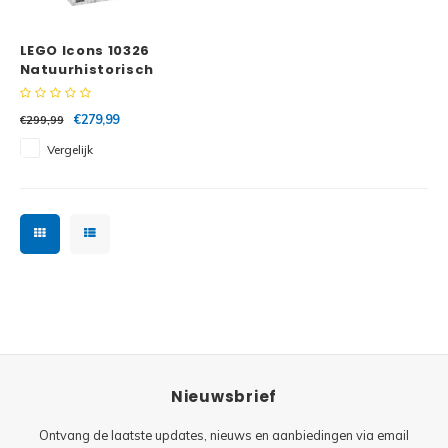
Minifi
Botanicals
LEGO Icons 10326
Minifi
Gabby's Dollhouse
Natuurhistorisch
museum
Minifi
Animal Crossing
€279,99
€299,99
Vergelijk
Minifi
DREAMZzz
Minifi
Sonic the Hedgehog
Minifi
Avatar
Minifi
ICONS™
Minifi
Creator 3 in 1
Nieuwsbrief
Minifi
Creator Expert
Ontvang de laatste updates, nieuws en aanbiedingen via email
Minifi