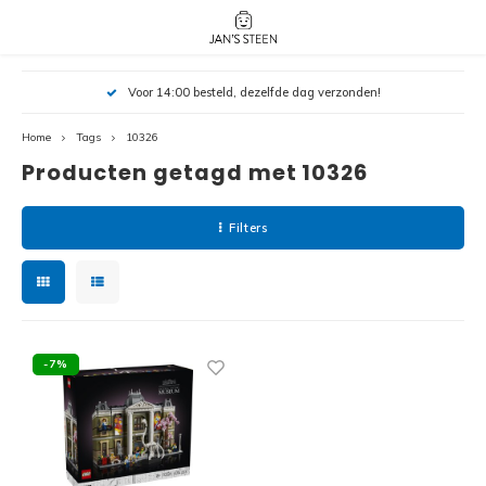
Hoofdmenu / nieuw!
Hoofdmenu 
Hoofdmenu 
Voor 14:00 besteld, dezelfde dag verzonden!
botanicals 
botanicals 
Nieuw!
avatar / i
avat
friends / h
Home
Tags
10326
Producten getagd met 10326
Architecture
Peppa
Harry
Filters
Pokemon
Harry
Editions
Loone
Batman
-7%
Vidiyo
City
Marve
Classic