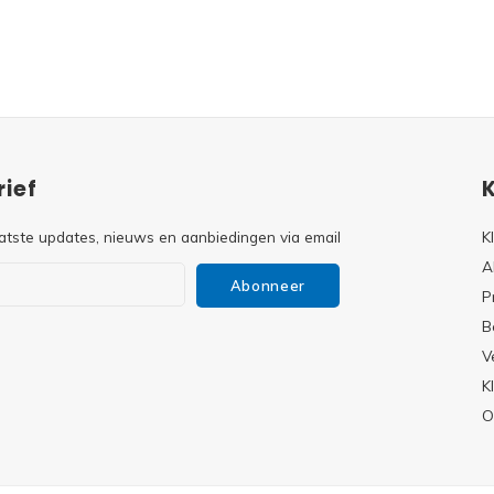
ief
atste updates, nieuws en aanbiedingen via email
K
A
Abonneer
P
B
V
s
K
O