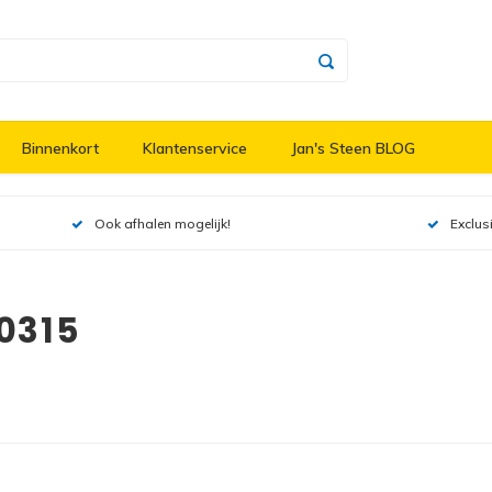
Binnenkort
Klantenservice
Jan's Steen BLOG
Ook afhalen mogelijk!
Exclus
0315