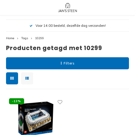
Hoofdmenu / nieuw!
Hoofdmenu 
Hoofdmenu 
Voor 14:00 besteld, dezelfde dag verzonden!
botanicals 
botanicals 
Nieuw!
avatar / i
avat
friends / h
Home
Tags
10299
Producten getagd met 10299
Architecture
Peppa
Harry
Filters
Pokemon
Harry
Editions
Loone
Batman
-13%
Vidiyo
City
Marve
Classic