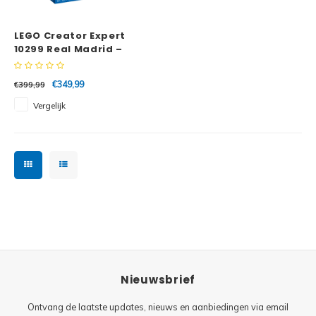
Minifi
Botanicals
LEGO Creator Expert
Minifi
Gabby's Dollhouse
10299 Real Madrid –
stadion Santiago
Minifi
Bernabéu
Animal Crossing
€349,99
€399,99
Vergelijk
Minifi
DREAMZzz
Minifi
Sonic the Hedgehog
Minifi
Avatar
Minifi
ICONS™
Minifi
Creator 3 in 1
Nieuwsbrief
Minifi
Creator Expert
Ontvang de laatste updates, nieuws en aanbiedingen via email
Minifi