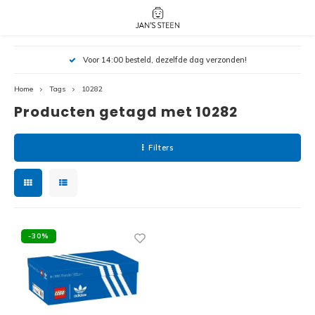
Hoofdmenu / nieuw!
Hoofdmenu 
Hoofdmenu 
Voor 14:00 besteld, dezelfde dag verzonden!
botanicals 
botanicals 
Nieuw!
avatar / i
avat
friends / h
Home
Tags
10282
Producten getagd met 10282
Architecture
Peppa
Harry
Filters
Pokemon
Harry
Editions
Loone
Batman
-30%
Vidiyo
City
Marve
Classic