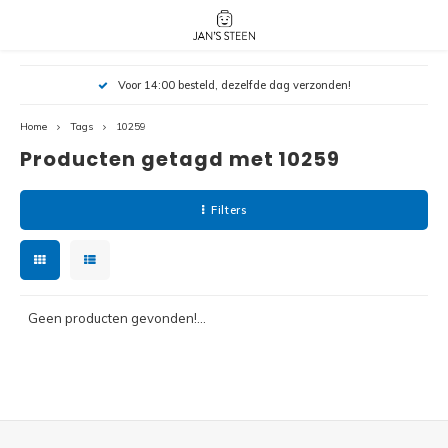
Hoofdmenu / nieuw!
Hoofdmenu 
Hoofdmenu 
Voor 14:00 besteld, dezelfde dag verzonden!
botanicals 
botanicals 
Nieuw!
avatar / i
avat
friends / h
Home
Tags
10259
Producten getagd met 10259
Architecture
Peppa
Harry
Filters
Pokemon
Harry
Editions
Loone
Batman
Geen producten gevonden!...
Vidiyo
City
Marve
Classic