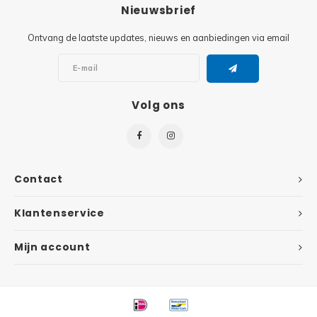
Minifi
Nieuwsbrief
Botanicals
Ontvang de laatste updates, nieuws en aanbiedingen via email
Minifi
Gabby's Dollhouse
Minifi
Animal Crossing
Volg ons
Minifi
DREAMZzz
Minifi
Sonic the Hedgehog
Contact
Minifi
Avatar
Klantenservice
Minifi
ICONS™
Mijn account
Minifi
Creator 3 in 1
Minifi
Creator Expert
Minifi