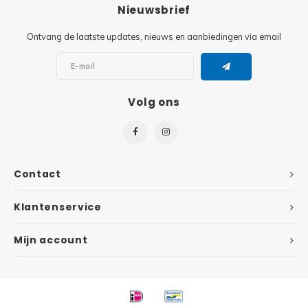
Minifi
Nieuwsbrief
Botanicals
Ontvang de laatste updates, nieuws en aanbiedingen via email
Minifi
Gabby's Dollhouse
Minifi
Animal Crossing
Volg ons
Minifi
DREAMZzz
Minifi
Sonic the Hedgehog
Contact
Minifi
Avatar
Klantenservice
Minifi
ICONS™
Mijn account
Minifi
Creator 3 in 1
Minifi
Creator Expert
Minifi