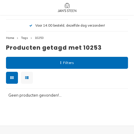
Hoofdmenu / nieuw!
Hoofdmenu 
Hoofdmenu 
Voor 14:00 besteld, dezelfde dag verzonden!
botanicals 
botanicals 
Nieuw!
avatar / i
avat
friends / h
Home
Tags
10253
Producten getagd met 10253
Architecture
Peppa
Harry
Filters
Pokemon
Harry
Editions
Loone
Batman
Geen producten gevonden!...
Vidiyo
City
Marve
Classic