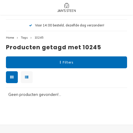
Hoofdmenu / nieuw!
Hoofdmenu 
Hoofdmenu 
Voor 14:00 besteld, dezelfde dag verzonden!
botanicals 
botanicals 
Nieuw!
avatar / i
avat
friends / h
Home
Tags
10245
Producten getagd met 10245
Architecture
Peppa
Harry
Filters
Pokemon
Harry
Editions
Loone
Batman
Geen producten gevonden!...
Vidiyo
City
Marve
Classic