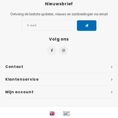
Minifi
Nieuwsbrief
Botanicals
Ontvang de laatste updates, nieuws en aanbiedingen via email
Minifi
Gabby's Dollhouse
Minifi
Animal Crossing
Volg ons
Minifi
DREAMZzz
Minifi
Sonic the Hedgehog
Contact
Minifi
Avatar
Klantenservice
Minifi
ICONS™
Mijn account
Minifi
Creator 3 in 1
Minifi
Creator Expert
Minifi