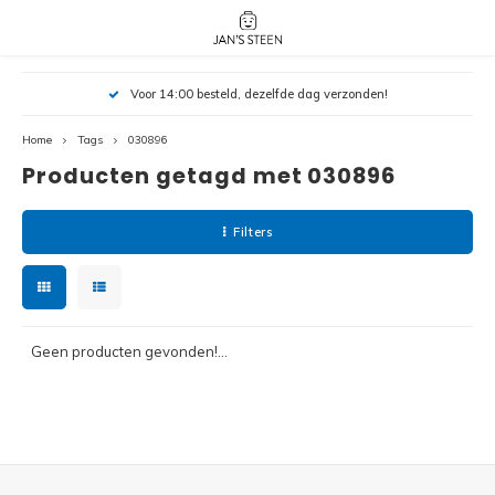
Hoofdmenu / nieuw!
Hoofdmenu 
Hoofdmenu 
Voor 14:00 besteld, dezelfde dag verzonden!
botanicals 
botanicals 
Nieuw!
avatar / i
avat
friends / h
Home
Tags
030896
Producten getagd met 030896
Architecture
Peppa
Harry
Filters
Pokemon
Harry
Editions
Loone
Batman
Geen producten gevonden!...
Vidiyo
City
Marve
Classic