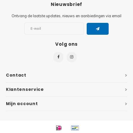
Minifi
Nieuwsbrief
Botanicals
Ontvang de laatste updates, nieuws en aanbiedingen via email
Minifi
Gabby's Dollhouse
Minifi
Animal Crossing
Volg ons
Minifi
DREAMZzz
Minifi
Sonic the Hedgehog
Contact
Minifi
Avatar
Klantenservice
Minifi
ICONS™
Mijn account
Minifi
Creator 3 in 1
Minifi
Creator Expert
Minifi