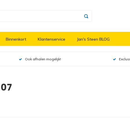
Binnenkort
Klantenservice
Jan's Steen BLOG
Ook afhalen mogelijk!
Exclus
007