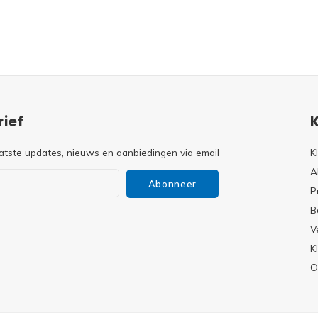
ief
atste updates, nieuws en aanbiedingen via email
K
A
Abonneer
P
B
V
s
K
O