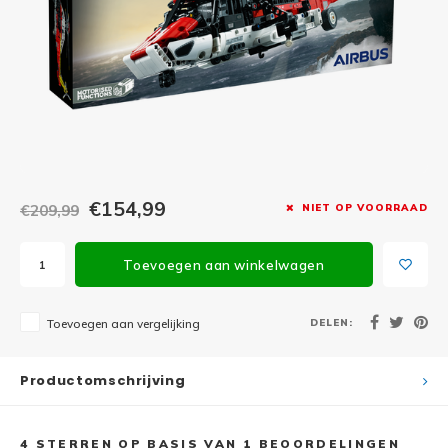
Minifi
Botanicals
Minifi
Gabby's Dollhouse
Minifi
Animal Crossing
Minifi
DREAMZzz
Minifi
€154,99
€209,99
NIET OP VOORRAAD
Sonic the Hedgehog
Minifi
Avatar
Toevoegen aan winkelwagen
Minifi
ICONS™
DELEN:
Toevoegen aan vergelijking
Minifi
Creator 3 in 1
Productomschrijving
Minifi
Creator Expert
4
STERREN OP BASIS VAN
1
BEOORDELINGEN
Minifi