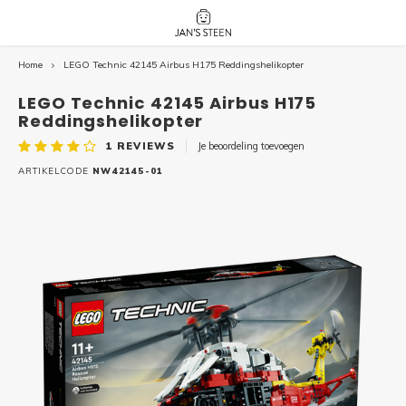
Home
LEGO Technic 42145 Airbus H175 Reddingshelikopter
Hoofdmenu / nieuw!
Hoofdmenu 
Hoofdmenu 
botanicals 
botanicals 
Nieuw!
LEGO Technic 42145 Airbus H175
avatar / i
avat
friends / h
Reddingshelikopter
1
REVIEWS
Je beoordeling toevoegen
Architecture
ARTIKELCODE
NW42145-01
Peppa
Harry
Pokemon
Harry
Editions
Loone
Batman
Vidiyo
City
Marve
Classic