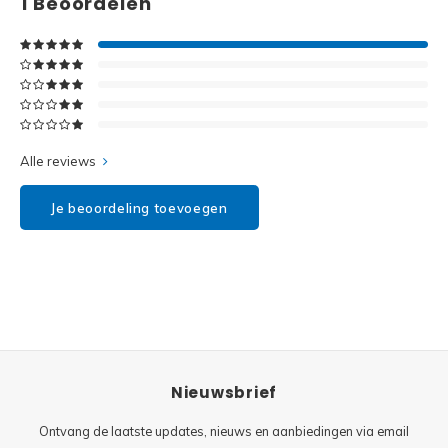
1
Beoordelen
Disney
Minifi
Dots
Minifi
Duplo
DC Su
Exclusive
Alle reviews
Marve
Friends
Je beoordeling toevoegen
The M
Harry Potter
Super
Hidden Side
Super
Ideas
Nieuwsbrief
Super
Jurassic World
Ontvang de laatste updates, nieuws en aanbiedingen via email
Super
Minecraft