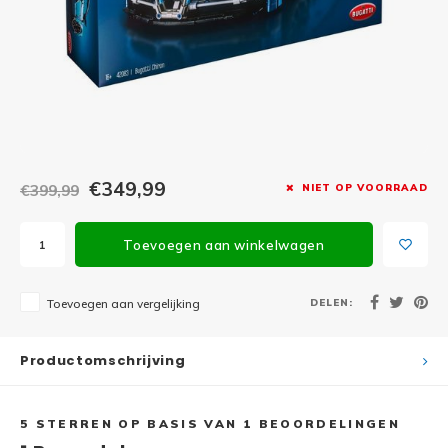
Minifi
Botanicals
Minifi
Gabby's Dollhouse
Minifi
Animal Crossing
Minifi
DREAMZzz
€349,99
€399,99
NIET OP VOORRAAD
Minifi
Sonic the Hedgehog
Toevoegen aan winkelwagen
Minifi
Avatar
Minifi
DELEN:
Toevoegen aan vergelijking
ICONS™
Minifi
Creator 3 in 1
Productomschrijving
Minifi
Creator Expert
5
STERREN OP BASIS VAN
1
BEOORDELINGEN
Minifi