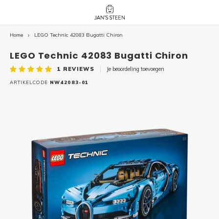
Home
LEGO Technic 42083 Bugatti Chiron
Hoofdmenu / nieuw!
Hoofdmenu 
Hoofdmenu 
botanicals 
botanicals 
Nieuw!
LEGO Technic 42083 Bugatti Chiron
avatar / i
avat
friends / h
1
REVIEWS
Je beoordeling toevoegen
Architecture
ARTIKELCODE
NW42083-01
Peppa
Harry
Pokemon
Harry
Editions
Loone
Batman
Vidiyo
City
Marve
Classic