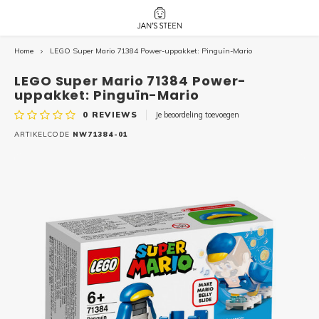
Home
LEGO Super Mario 71384 Power-uppakket: Pinguïn-Mario
Hoofdmenu / nieuw!
Hoofdmenu 
Hoofdmenu 
botanicals 
botanicals 
Nieuw!
LEGO Super Mario 71384 Power-
avatar / i
avat
friends / h
uppakket: Pinguïn-Mario
0
REVIEWS
Je beoordeling toevoegen
Architecture
ARTIKELCODE
NW71384-01
Peppa
Harry
Pokemon
Harry
Editions
Loone
Batman
Vidiyo
City
Marve
Classic