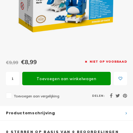
Minifi
Botanicals
Minifi
Gabby's Dollhouse
Minifi
Animal Crossing
Minifi
DREAMZzz
Minifi
€8,99
€9,99
NIET OP VOORRAAD
Sonic the Hedgehog
Minifi
Avatar
Toevoegen aan winkelwagen
Minifi
ICONS™
DELEN:
Toevoegen aan vergelijking
Minifi
Creator 3 in 1
Productomschrijving
Minifi
Creator Expert
0
STERREN OP BASIS VAN
0
BEOORDELINGEN
Minifi