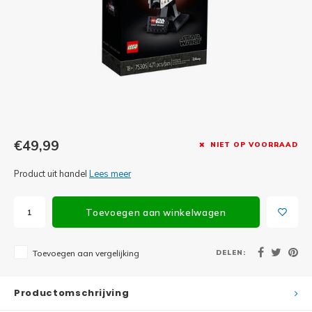
Minifi
Botanicals
Minifi
Gabby's Dollhouse
Minifi
Animal Crossing
Minifi
DREAMZzz
Minifi
€49,99
NIET OP VOORRAAD
Sonic the Hedgehog
Product uit handel
Lees meer
Minifi
Avatar
Minifi
Toevoegen aan winkelwagen
ICONS™
Minifi
Creator 3 in 1
DELEN:
Toevoegen aan vergelijking
Minifi
Creator Expert
Productomschrijving
Minifi