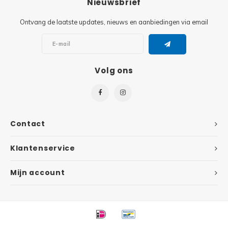
Nieuwsbrief
Super
Ontvang de laatste updates, nieuws en aanbiedingen via email
Minifiguren
Super
Minions
Volg ons
Disney
Ninjago
Disney
Overwatch
Minif
Contact
Speed Champions
The L
Klantenservice
Star Wars
Batma
Mijn account
Super Heroes
Batma
Super Mario
Dunge
Technic