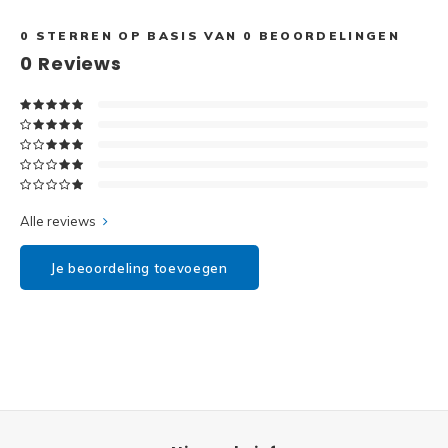
Disney
0
STERREN OP BASIS VAN
0
BEOORDELINGEN
Minifi
Dots
0
Reviews
Minifi
Duplo
DC Su
Exclusive
Marve
Friends
Alle reviews
The M
Harry Potter
Je beoordeling toevoegen
Super
Hidden Side
Super
Ideas
Super
Jurassic World
Super
Minecraft