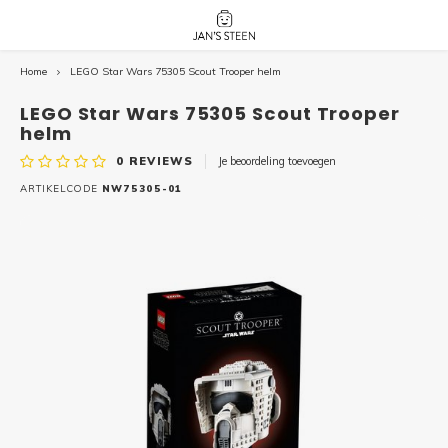
Home
LEGO Star Wars 75305 Scout Trooper helm
Hoofdmenu / nieuw!
Hoofdmenu 
Hoofdmenu 
botanicals 
botanicals 
Nieuw!
LEGO Star Wars 75305 Scout Trooper
avatar / i
avat
friends / h
helm
0
REVIEWS
Je beoordeling toevoegen
Architecture
ARTIKELCODE
NW75305-01
Peppa
Harry
Pokemon
Harry
Editions
Loone
Batman
Vidiyo
City
Marve
Classic