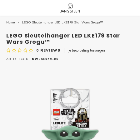
Home
LEGO Sleutelhanger LED LKE179 Star Wars Grogu™
Hoofdmenu / nieuw!
Hoofdmenu 
Hoofdmenu 
botanicals 
botanicals 
Nieuw!
LEGO Sleutelhanger LED LKE179 Star
avatar / i
avat
friends / h
Wars Grogu™
0
REVIEWS
Je beoordeling toevoegen
Architecture
ARTIKELCODE
NWLKE179-01
Peppa
Harry
Pokemon
Harry
Editions
Loone
Batman
Vidiyo
City
Marve
Classic