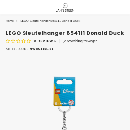
Home
LEGO Sleutelhanger 854111 Donald Duck
Hoofdmenu / nieuw!
Hoofdmenu 
Hoofdmenu 
botanicals 
botanicals 
Nieuw!
LEGO Sleutelhanger 854111 Donald Duck
avatar / i
avat
friends / h
0
REVIEWS
Je beoordeling toevoegen
Architecture
ARTIKELCODE
NW854111-01
Peppa
Harry
Pokemon
Harry
Editions
Loone
Batman
Vidiyo
City
Marve
Classic