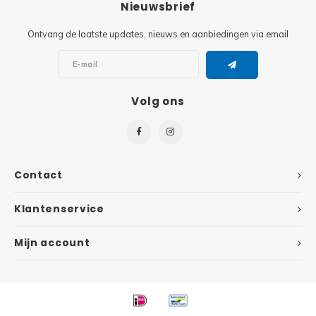
Nieuwsbrief
Super
Minifiguren
Ontvang de laatste updates, nieuws en aanbiedingen via email
Super
Minions
Disney
Volg ons
Ninjago
Disney
Overwatch
Minif
Speed Champions
Contact
The L
Star Wars
Klantenservice
Batma
Mijn account
Super Heroes
Batma
Super Mario
Dunge
Technic