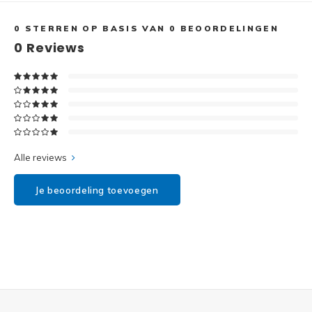
Disney
0
STERREN OP BASIS VAN
0
BEOORDELINGEN
Minifi
Dots
0
Reviews
Minifi
Duplo
DC Su
Exclusive
Marve
Friends
Alle reviews
The M
Harry Potter
Je beoordeling toevoegen
Super
Hidden Side
Super
Ideas
Super
Jurassic World
Super
Minecraft