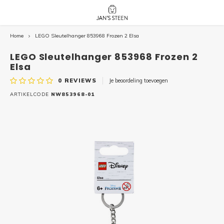
Home
LEGO Sleutelhanger 853968 Frozen 2 Elsa
Hoofdmenu / nieuw!
Hoofdmenu 
Hoofdmenu 
botanicals 
botanicals 
Nieuw!
LEGO Sleutelhanger 853968 Frozen 2
avatar / i
avat
friends / h
Elsa
0
REVIEWS
Je beoordeling toevoegen
Architecture
ARTIKELCODE
NW853968-01
Peppa
Harry
Pokemon
Harry
Editions
Loone
Batman
Vidiyo
City
Marve
Classic