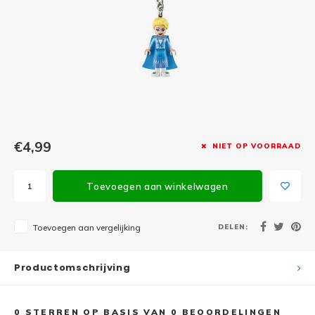
Minifi
Botanicals
Minifi
Gabby's Dollhouse
Minifi
Animal Crossing
Minifi
DREAMZzz
Minifi
€4,99
NIET OP VOORRAAD
Sonic the Hedgehog
Minifi
Avatar
Toevoegen aan winkelwagen
Minifi
ICONS™
DELEN:
Toevoegen aan vergelijking
Minifi
Creator 3 in 1
Productomschrijving
Minifi
Creator Expert
0
STERREN OP BASIS VAN
0
BEOORDELINGEN
Minifi