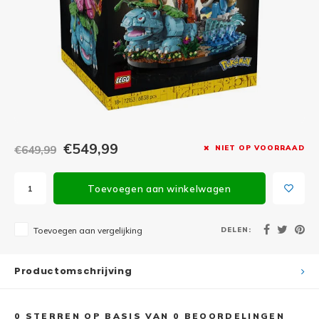
Minifi
Botanicals
Minifi
Gabby's Dollhouse
Minifi
Animal Crossing
Minifi
DREAMZzz
Minifi
€549,99
€649,99
NIET OP VOORRAAD
Sonic the Hedgehog
Minifi
Avatar
Toevoegen aan winkelwagen
Minifi
ICONS™
DELEN:
Toevoegen aan vergelijking
Minifi
Creator 3 in 1
Productomschrijving
Minifi
Creator Expert
0
STERREN OP BASIS VAN
0
BEOORDELINGEN
Minifi