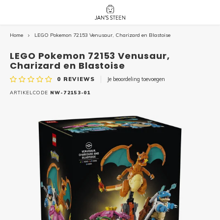
Home
LEGO Pokemon 72153 Venusaur, Charizard en Blastoise
Hoofdmenu / nieuw!
Hoofdmenu 
Hoofdmenu 
botanicals 
botanicals 
Nieuw!
LEGO Pokemon 72153 Venusaur,
avatar / i
avat
friends / h
Charizard en Blastoise
0
REVIEWS
Je beoordeling toevoegen
Architecture
ARTIKELCODE
NW-72153-01
Peppa
Harry
Pokemon
Harry
Editions
Loone
Batman
Vidiyo
City
Marve
Classic